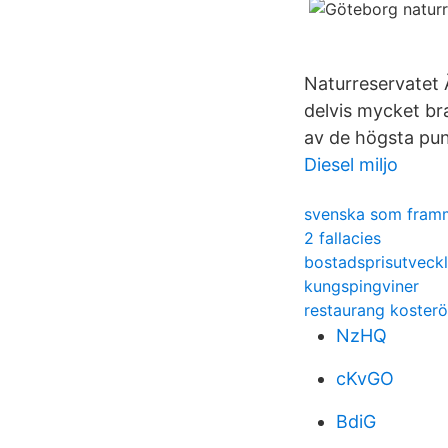
Naturreservatet 
delvis mycket br
av de högsta pun
Diesel miljo
svenska som framm
2 fallacies
bostadsprisutveckl
kungspingviner
restaurang koster
NzHQ
cKvGO
BdiG