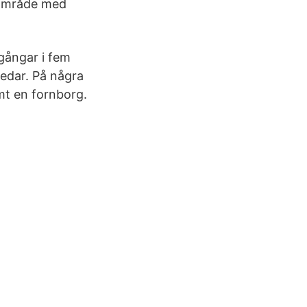
önområde med
gångar i fem
hedar. På några
mt en fornborg.