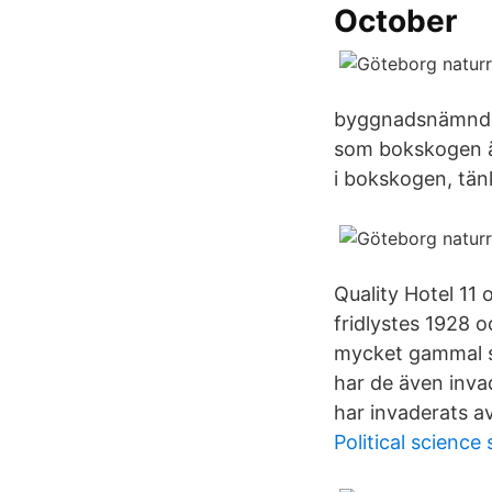
October
byggnadsnämnden 
som bokskogen ä
i bokskogen, tän
Quality Hotel 11
fridlystes 1928 o
mycket gammal s
har de även inva
har invaderats a
Political science 