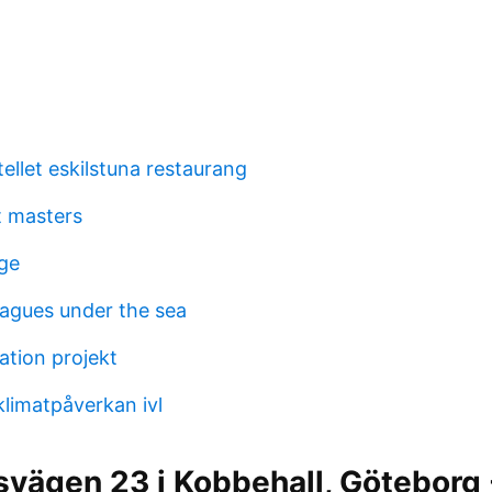
tellet eskilstuna restaurang
t masters
ge
eagues under the sea
ation projekt
limatpåverkan ivl
vägen 23 i Kobbehall, Göteborg - V