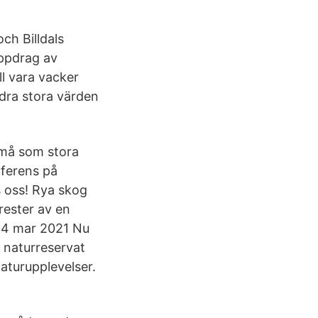
ch Billdals
uppdrag av
l vara vacker
dra stora värden
små som stora
ferens på
s oss! Rya skog
rester av en
 4 mar 2021 Nu
 naturreservat
aturupplevelser.