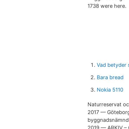
1738 were here.
Vad betyder
Bara bread
Nokia 5110
Naturreservat och
2017 — Göteborg s
byggnadsnämnden 
2019 — ARKIV –