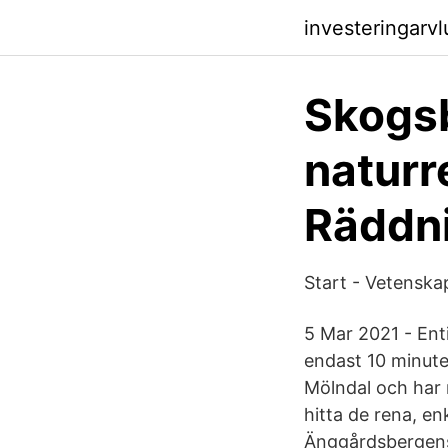
investeringarv
Skogsb
naturr
Räddni
Start - Vetensk
5 Mar 2021 - Ent
endast 10 minute
Mölndal och har 
hitta de rena, e
Änggårdsbergens 