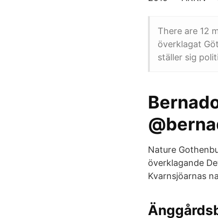
There are 12 
överklagat Göt
ställer sig po
Bernado
@berna
Nature Gothenbu
överklagande Det
Kvarnsjöarnas na
Änggårdsb