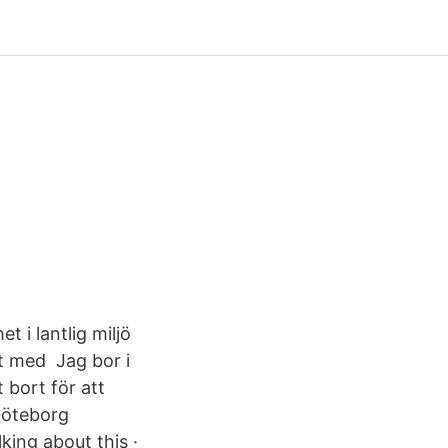
 i lantlig miljö
t med Jag bor i
 bort för att
 Göteborg
king about this ·