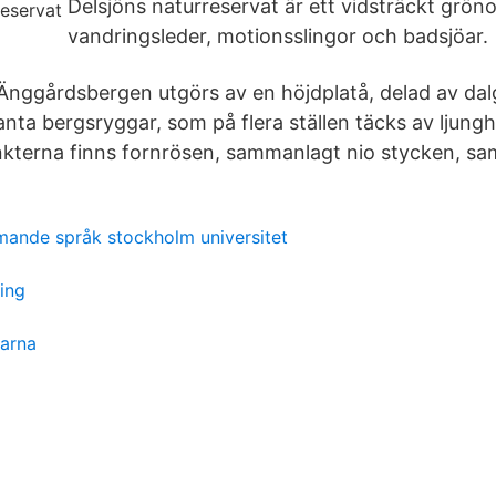
Delsjöns naturreservat är ett vidsträckt gr
vandringsleder, motionsslingor och badsjöar.
Änggårdsbergen utgörs av en höjdplatå, delad av dal
anta bergsryggar, som på flera ställen täcks av ljung
kterna finns fornrösen, sammanlagt nio stycken, sa
ande språk stockholm universitet
ing
öarna