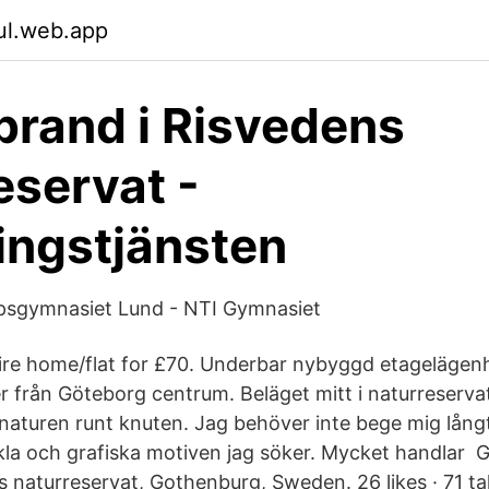
lul.web.app
rand i Risvedens
eservat -
ngstjänsten
apsgymnasiet Lund - NTI Gymnasiet
ire home/flat for £70. Underbar nybyggd etagelägenhet
r från Göteborg centrum. Beläget mitt i naturreserva
naturen runt knuten. Jag behöver inte bege mig långt
nkla och grafiska motiven jag söker. Mycket handlar
naturreservat, Gothenburg, Sweden. 26 likes · 71 tal