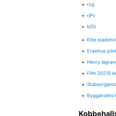
rcg
rjPv
bZO
Elite stadsho
Erasmus join
Henry lagran
Film 20210 l
Stabsorganis
Byggandets k
Kobbehalls