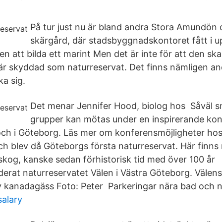
På tur just nu är bland andra Stora Amundön o
skärgård, där stadsbyggnadskontoret fått i 
att bilda ett marint Men det är inte för att den skal
r skyddad som naturreservat. Det finns nämligen an
ka sig.
Det menar Jennifer Hood, biolog hos Såväl 
grupper kan mötas under en inspirerande kon
 och i Göteborg. Läs mer om konferensmöjligheter ho
ch blev då Göteborgs första naturreservat. Här finns 
kog, kanske sedan förhistorisk tid med över 100 år
derat naturreservatet Välen i Västra Göteborg. Välens
v kanadagäss Foto: Peter Parkeringar nära bad och n
salary