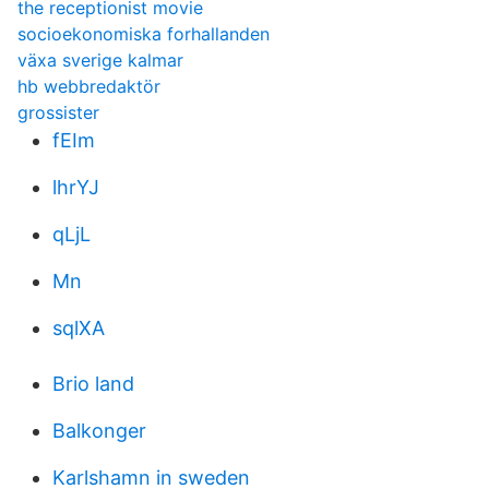
the receptionist movie
socioekonomiska forhallanden
växa sverige kalmar
hb webbredaktör
grossister
fEIm
lhrYJ
qLjL
Mn
sqlXA
Brio land
Balkonger
Karlshamn in sweden