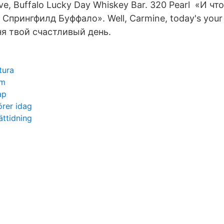
ve, Buffalo Lucky Day Whiskey Bar. 320 Pearl «И чт
прингфилд Буффало». Well, Carmine, today's your l
ня твой счастливый день.
tura
sm
ap
rer idag
ättidning