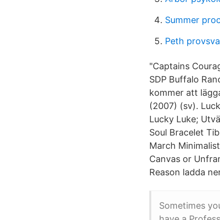
Summer proc
Peth provsva
"Captains Courage
SDP Buffalo Ran
kommer att lägga
(2007) (sv). Luck
Lucky Luke; Utvä
Soul Bracelet Ti
March Minimalist
Canvas or Unframe
Reason ladda ner
Sometimes you
have a Profess