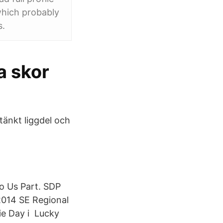
which probably
s.
a skor
änkt liggdel och
Do Us Part. SDP
2014 SE Regional
ie Day i Lucky