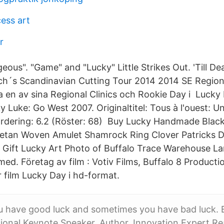
ess art
r
ous". "Game" and "Lucky" Little Strikes Out. 'Till De
ch´s Scandinavian Cutting Tour 2014 2014 SE Region
 en av sina Regional Clinics och Rookie Day i Lucky
y Luke: Go West 2007. Originaltitel: Tous à l'ouest: 
rdering: 6.2 (Röster: 68) Buy Lucky Handmade Blac
betan Woven Amulet Shamrock Ring Clover Patricks 
 Gift Lucky Art Photo of Buffalo Trace Warehouse La
d. Företag av film : Votiv Films, Buffalo 8 Productio
 film Lucky Day i hd-format.
 have good luck and sometimes you have bad luck. 
ional Keynote Speaker, Author, Innovation Expert Read