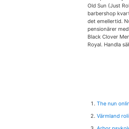
Old Sun (Just Rol
barbershop kvarte
det emellertid. 
pensionärer med f
Black Clover Mens
Royal. Handla sä
The nun onli
Värmland roli
Arbor psykol