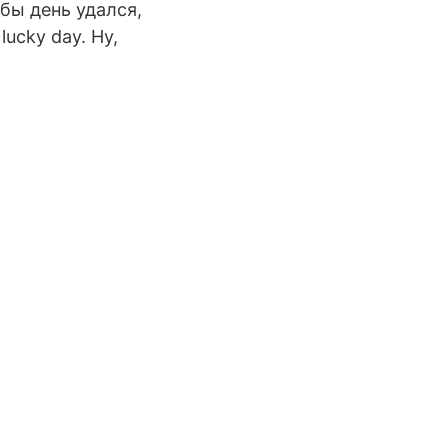
обы день удался,
ucky day. Ну,