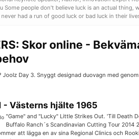
u Some people don't believe luck is an actual thing, 
never had a run of good luck or bad luck in their live
S: Skor online - Bekväm
 behov
m? Joolz Day 3. Snyggt designad duovagn med genomt
l - Västerns hjälte 1965
"Game" and "Lucky" Little Strikes Out. 'Till Death 
Buffalo Ranch´s Scandinavian Cutting Tour 2014 
mmer att lägga en av sina Regional Clinics och Rook