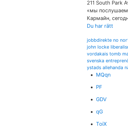
211 South Park A
«мы послушаем С
Кармайн, сегод
Du har rätt
jobbdirekte no nor
john locke liberali
vordakais tomb m
svenska entreprenö
ystads allehanda n
MQqn
PF
GDV
qG
ToiX