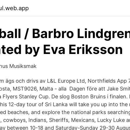
lul.web.app
ball / Barbro Lindgren
rated by Eva Eriksson
gnus Musiksmak
 ägs och drivs av L&L Europe Ltd, Northfields App 7,
sta, MST9026, Malta - alla Dagen före att Jake Smi
 Flyers Stanley Cup. De slog Boston Bruins i finalen.
his 12-day tour of Sri Lanka will take you up into th
ted beaches, and explore the national parks searching
s, cowboys, Indians, Sheriffs, Mexicans, Lucky Luke 
day between 10-18 and Saturday-Sunday 29-30 Augus