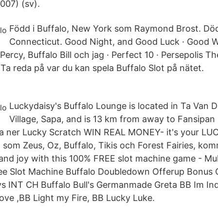
007) (sv).
Född i Buffalo, New York som Raymond Brost. Död
Connecticut. Good Night, and Good Luck · Good Wi
rcy, Buffalo Bill och jag · Perfect 10 · Persepolis T
Ta reda på var du kan spela Buffalo Slot på nätet.
Luckydaisy's Buffalo Lounge is located in Ta Van D
Village, Sapa, and is 13 km from away to Fansipa
dda ner Lucky Scratch WIN REAL MONEY- it's your L
som Zeus, Oz, Buffalo, Tikis och Forest Fairies, ko
l and joy with this 100% FREE slot machine game - Mu
ree Slot Machine Buffalo Doubledown Offerup Bonus
ys INT CH Buffalo Bull's Germanmade Greta BB Im In
ove ,BB Light my Fire, BB Lucky Luke.