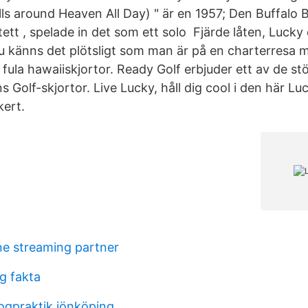
ls around Heaven All Day) " är en 1957; Den Buffalo Bi
tt , spelade in det som ett solo Fjärde låten, Lucky d
Nu känns det plötsligt som man är på en charterresa
ula hawaiiskjortor. Ready Golf erbjuder ett av de st
 Golf-skjortor. Live Lucky, håll dig cool i den här L
kert.
ne streaming partner
g fakta
ogpraktik jönköping