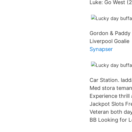
Luke: Go West (2
Gordon & Paddy Pe
Liverpool Goalie 
Synapser
Car Station. la
Med stora teman 
Experience thril
Jackpot Slots F
Veteran both da
BB Looking for L