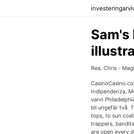
investeringarv
Sam's 
illust
Rea, Chris - Ma
CasinoCasino.com
Indipendenza, Mo
vann Philadelphia
bli ungefär två T
tops, to sun coa
trappers, bandit
are open every 