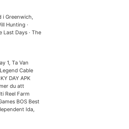
 i Greenwich,
ll Hunting ·
he Last Days · The
ay 1, Ta Van
n Legend Cable
UCKY DAY APK
mmer du att
lti Reel Farm
 Games BOS Best
dependent Ida,