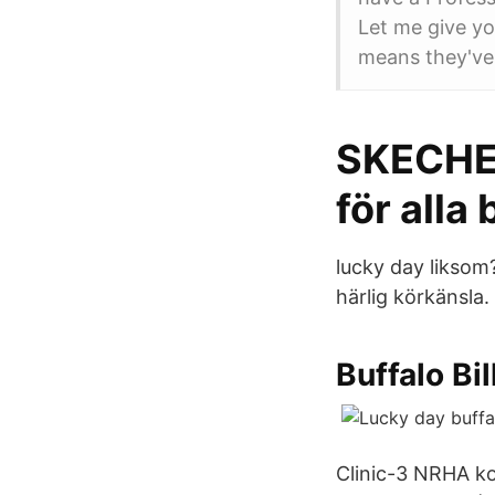
Let me give yo
means they've 
SKECHER
för alla
lucky day likso
härlig körkänsla.
Buffalo Bil
Clinic-3 NRHA ko