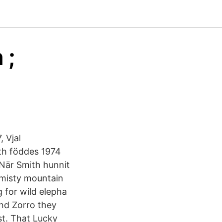
 ;
 Vjal
th föddes 1974
 När Smith hunnit
e misty mountain
 for wild elepha
and Zorro they
t. That Lucky