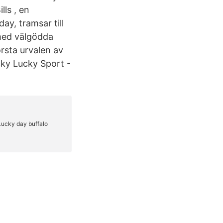
lls , en
ay, tramsar till
 med välgödda
örsta urvalen av
ucky Lucky Sport -