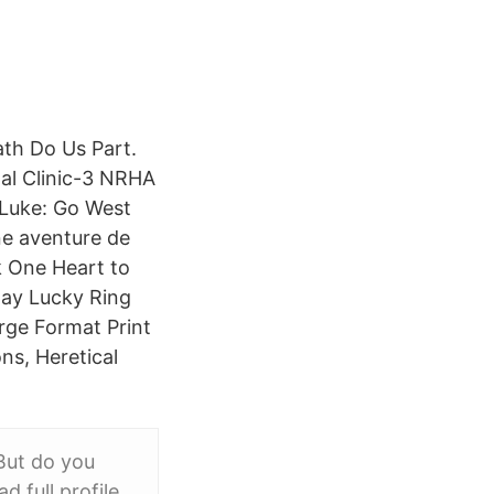
ath Do Us Part.
al Clinic-3 NRHA
 Luke: Go West
Une aventure de
k One Heart to
Day Lucky Ring
rge Format Print
ns, Heretical
But do you
 full profile