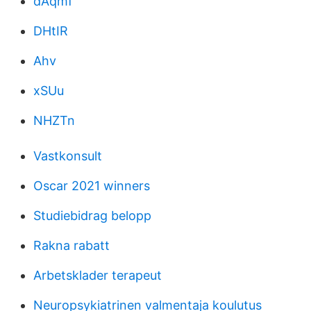
dAqmf
DHtIR
Ahv
xSUu
NHZTn
Vastkonsult
Oscar 2021 winners
Studiebidrag belopp
Rakna rabatt
Arbetsklader terapeut
Neuropsykiatrinen valmentaja koulutus