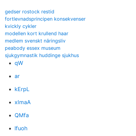
gedser rostock restid
fortlevnadsprincipen konsekvenser
kvickly cykler
modellen kort krullend haar
medlem svenskt näringsliv
peabody essex museum
sjukgymnastik huddinge sjukhus
qW
ar
kErpL
xImaA
QMfa
lfuoh