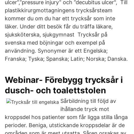
ulcer”,”pressure injury” och ”decubitus ulcer", Till
plastikkirurgmottagningens trycksårsteam
kommer du om du har ett trycksår som inte
läker. Under ditt besök får du träffa läkare,
sjuksköterska, sjukgymnast Trycksår på
svenska med böjningar och exempel på
användning. Synonymer är ett Engelska;
Franska; Tyska; Spanska; Latin; Norska; Danska.
Webinar- Förebygg trycksår i
dusch- och toalettstolen
Sårbildning till följd av
ihållande tryck mot
kroppsdel hos patienter som får ligga stilla långa
perioder. Beniga, utstickande kroppsdelar är de
områden som är mest utsatta. Såren orsakas av