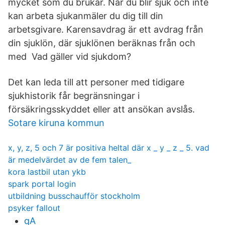
mycket som du brukar. När du blir sjuk och inte
kan arbeta sjukanmäler du dig till din
arbetsgivare. Karensavdrag är ett avdrag från
din sjuklön, där sjuklönen beräknas från och
med Vad gäller vid sjukdom?
Det kan leda till att personer med tidigare
sjukhistorik får begränsningar i
försäkringsskyddet eller att ansökan avslås.
Sotare kiruna kommun
x, y, z, 5 och 7 är positiva heltal där x _ y _ z _ 5. vad
är medelvärdet av de fem talen_
kora lastbil utan ykb
spark portal login
utbildning busschaufför stockholm
psyker fallout
qA