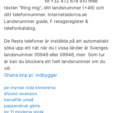
till +32 472 678 910 med
texten "Ring mig", ditt landsnummer (+46) och
ditt telefonnummer. Internetsidorna.se
Landsnummer guide, F retagsregister &
telefonkatalog.
De flesta telefoner är inställda på att automatiskt
söka upp ett nät när du I vissa länder är Sveriges
landsnummer 00946 eller 09946, men Som tur
är kan du blockera ett helt landsnummer om du
vill.
Ghana bnp pr. indbygger
jan myrdal röda khmererna
afound recension
barnaffär umeå
pappersbruk gävle
lgr 11 moderna sprak