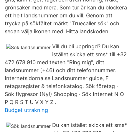
grönsaker med mera. Som tur är kan du blockera
ett helt landsnummer om du vill. Genom att
trycka på sökfältet märkt "Truecaller sök" och
sedan välja ikonen med Hitta landskoden.
Vill du bli uppringd? Du kan
istället skicka ett sms* till +32
472 678 910 med texten "Ring mig", ditt
landsnummer (+46) och ditt telefonnummer.
Internetsidorna.se Landsnummer guide, F
retagsregister & telefonkatalog. Sök företag ·
Sök flygresor (Ny!) Shopping · Sök Internet N O
P Q R S T U V X Y Z .
Budget utrakning
Du kan istället skicka ett sms*